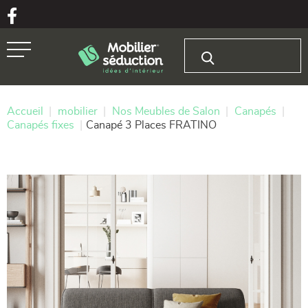
Aller au texte
Aller au menu
Rechercher :
Passer
Menu principal
au
contenu
Accueil
|
mobilier
|
Nos Meubles de Salon
|
Canapés
|
Canapés fixes
|
Canapé 3 Places FRATINO