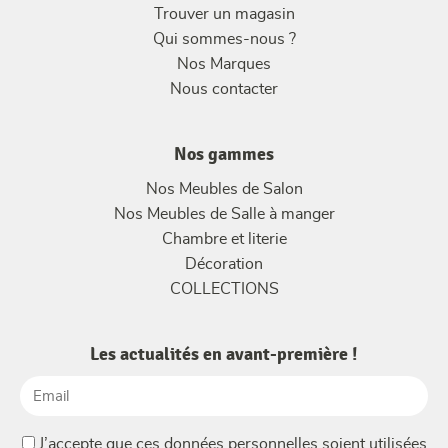
Trouver un magasin
Qui sommes-nous ?
Nos Marques
Nous contacter
Nos gammes
Nos Meubles de Salon
Nos Meubles de Salle à manger
Chambre et literie
Décoration
COLLECTIONS
Les actualités en avant-première !
Email
(Nécessaire)
(Nécessaire)
J’accepte que ces données personnelles soient utilisées