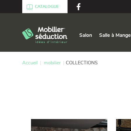
Aller au texte
Aller au menu
CATALOGUE
Passer
Menu principal
au
Salon
Salle à Mange
contenu
Accueil
|
mobilier
|
COLLECTIONS