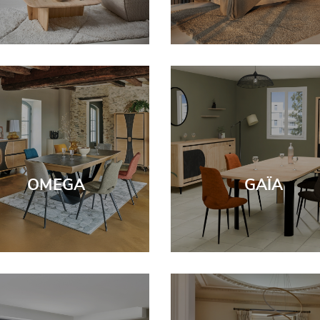
OMEGA
GAÏA