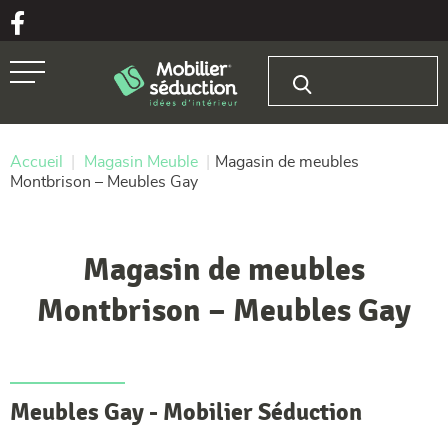
Aller au texte
Aller au menu
Rechercher :
Passer
Menu principal
au
contenu
Accueil
|
Magasin Meuble
|
Magasin de meubles
Montbrison – Meubles Gay
Magasin de meubles
Montbrison – Meubles Gay
Meubles Gay - Mobilier Séduction