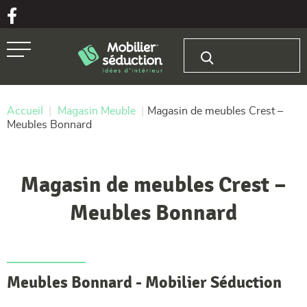
Aller au texte
Aller au menu
Rechercher :
Passer
Menu principal
au
contenu
Accueil
|
Magasin Meuble
|
Magasin de meubles Crest –
Meubles Bonnard
Magasin de meubles Crest –
Meubles Bonnard
Meubles Bonnard - Mobilier Séduction