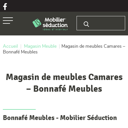
Aller au texte
Aller au menu
Rechercher :
Passer
Menu principal
au
contenu
Accueil
|
Magasin Meuble
|
Magasin de meubles Camares –
Bonnafé Meubles
Magasin de meubles Camares
– Bonnafé Meubles
Bonnafé Meubles - Mobilier Séduction