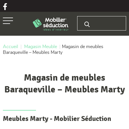
Aller au texte
Aller au menu
Rechercher :
Passer
Menu principal
au
contenu
Accueil
|
Magasin Meuble
|
Magasin de meubles
Baraqueville – Meubles Marty
Magasin de meubles
Baraqueville – Meubles Marty
Meubles Marty - Mobilier Séduction