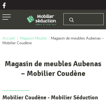
Aller au texte
Aller au menu
Rechercher :
Passer
Menu principal
au
contenu
Accueil
|
Magasin Meuble
|
Magasin de meubles Aubenas –
Mobilier Coudène
Magasin de meubles Aubenas
– Mobilier Coudène
Mobilier Coudène - Mobilier Séduction